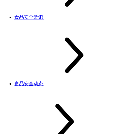
食品安全常识
食品安全动态