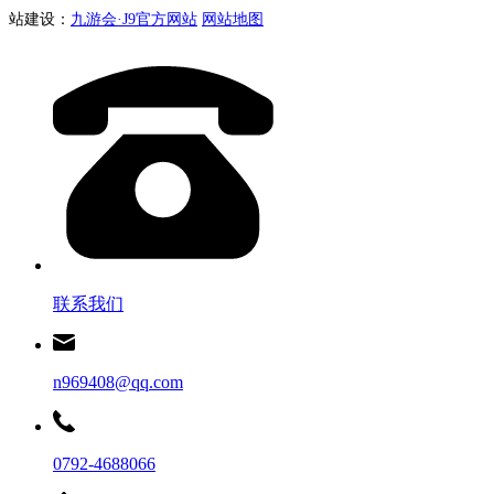
站建设：
九游会·J9官方网站
网站地图
联系我们
n969408@qq.com
0792-4688066