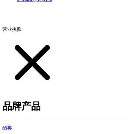
地址：江西省德安县高新技术产业园(宝塔工业园)高新路93号
营业执照
品牌产品
醋类