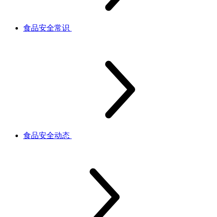
食品安全常识
食品安全动态