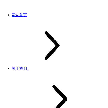
网站首页
关于我们