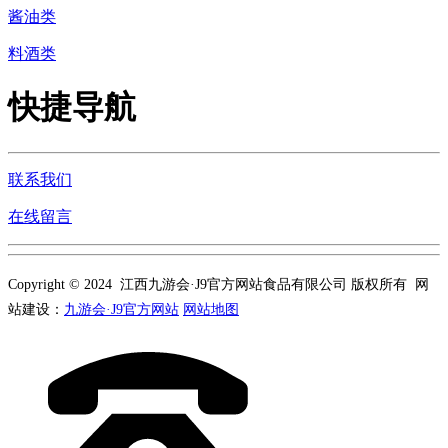
酱油类
料酒类
快捷导航
联系我们
在线留言
Copyright © 2024 江西九游会·J9官方网站食品有限公司 版权所有 网
站建设：
九游会·J9官方网站
网站地图