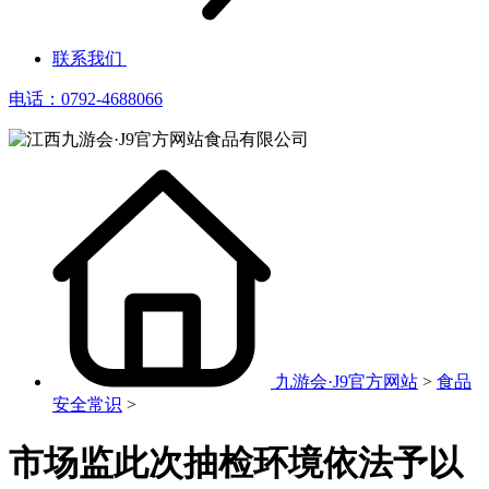
联系我们
电话：0792-4688066
九游会·J9官方网站
>
食品
安全常识
>
市场监此次抽检环境依法予以