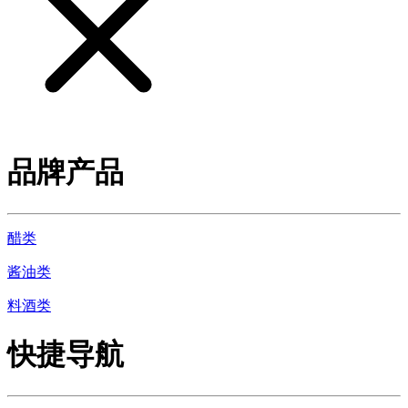
品牌产品
醋类
酱油类
料酒类
快捷导航