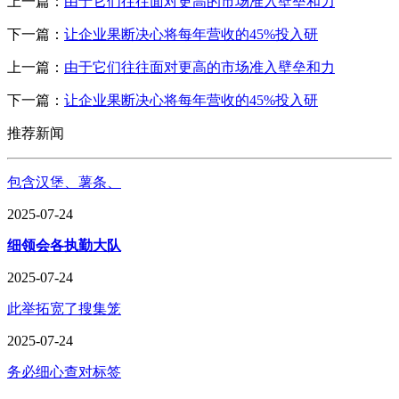
上一篇：
由于它们往往面对更高的市场准入壁垒和力
下一篇：
让企业果断决心将每年营收的45%投入研
上一篇：
由于它们往往面对更高的市场准入壁垒和力
下一篇：
让企业果断决心将每年营收的45%投入研
推荐新闻
包含汉堡、薯条、
2025-07-24
细领会各执勤大队
2025-07-24
此举拓宽了搜集笼
2025-07-24
务必细心查对标签