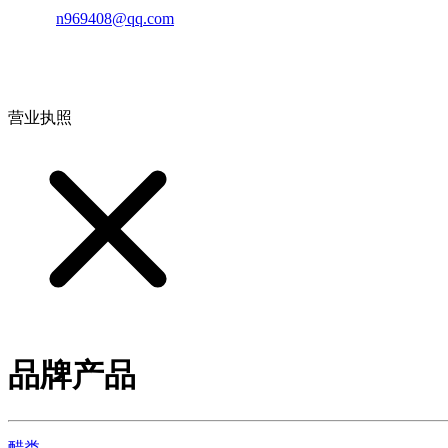
邮箱：
n969408@qq.com
地址：江西省德安县高新技术产业园(宝塔工业园)高新路93号
营业执照
品牌产品
醋类