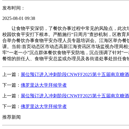
发布时间：
2025-08-01 09:38
让食物平安深切，了餐饮办事过程中常见的风险点，此次培
校园饮食平安打下根本。严酷施行“日周月”查抄机制，区教
合举办餐饮办事食物平安办理人员专题培训会。江海区举办餐饮
课。当前:首页动态区市动态高新江海资讯区市场监视办理局相
牢“一老一小”沉点群体餐饮食物平安防地，沉点强调了针对“
餐馆的担任人、食物平安总监或办理员及各街道处事处担任食物
上一篇：
展位预订进入冲刺阶段CNWFF2025第十五届南京糖酒
下一篇：
佛罗里达大学拜候学者
上一篇：
展位预订进入冲刺阶段CNWFF2025第十五届南京糖酒
下一篇：
佛罗里达大学拜候学者
推荐新闻