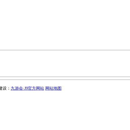
站建设：
九游会·J9官方网站
网站地图