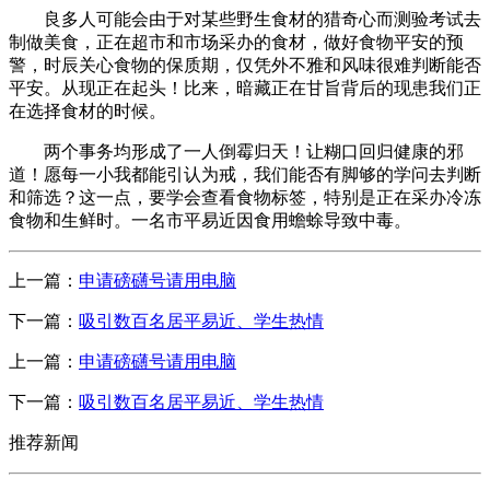
良多人可能会由于对某些野生食材的猎奇心而测验考试去
制做美食，正在超市和市场采办的食材，做好食物平安的预
警，时辰关心食物的保质期，仅凭外不雅和风味很难判断能否
平安。从现正在起头！比来，暗藏正在甘旨背后的现患我们正
在选择食材的时候。
两个事务均形成了一人倒霉归天！让糊口回归健康的邪
道！愿每一小我都能引认为戒，我们能否有脚够的学问去判断
和筛选？这一点，要学会查看食物标签，特别是正在采办冷冻
食物和生鲜时。一名市平易近因食用蟾蜍导致中毒。
上一篇：
申请磅礴号请用电脑
下一篇：
吸引数百名居平易近、学生热情
上一篇：
申请磅礴号请用电脑
下一篇：
吸引数百名居平易近、学生热情
推荐新闻