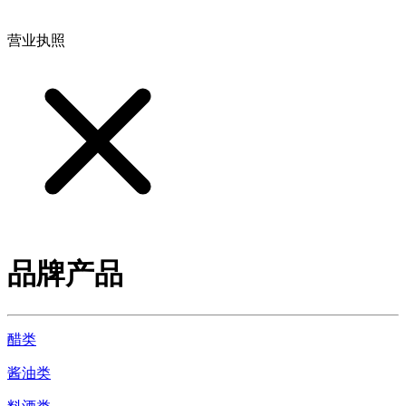
营业执照
品牌产品
醋类
酱油类