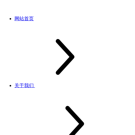
网站首页
关于我们