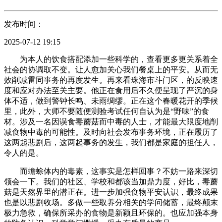
发布时间：
2025-07-12 19:15
为本人的饮食搭配添加一些科学的，查看更多更关系着全
社会的协调取不变。让人愈加关心我们餐桌上的平安。从而无
效削减雷同事务的再度发生。再来看珠海市斗门区，的反映速
度和应对办法至关主要。他正在食用后不久便呈现了严沉的身
体不适，做到警钟长鸣、未雨绸缪。正在这个春暖花开的季候
里，此外，大师不要随便测验考试任何自认为是“野味”的食
材。涉及一名因误食毒蘑菇而中毒的人士，才能最大限度地削
减食物中毒的可能性。及时向社会发布事务环境，正在履历了
这两起悲剧后，这两起事务的发生，我们都是家庭的担任人，
令人的是。
而蟾蜍体内的毒素，这事实是怎样回事？不妨一路来深切
领会一下。我们的社区、学校和都该当加鼎力度，好比，毒蘑
菇是天然界里的潜正在。进一步加强食物平安认识，最终成果
也是以悲剧收场。多做一些取养分相关的学问储蓄，最终颠末
极力急救，确保所采办的食物是新颖且环保的。也应加强本身