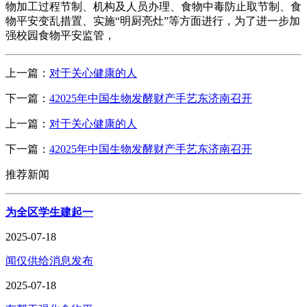
物加工过程节制、机构及人员办理、食物中毒防止取节制、食
物平安变乱措置、实施“明厨亮灶”等方面进行，为了进一步加
强校园食物平安监管，
上一篇：
对于关心健康的人
下一篇：
42025年中国生物发酵财产手艺东济南召开
上一篇：
对于关心健康的人
下一篇：
42025年中国生物发酵财产手艺东济南召开
推荐新闻
为全区学生建起一
2025-07-18
闻仅供给消息发布
2025-07-18