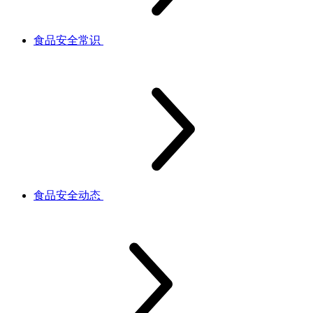
食品安全常识
食品安全动态