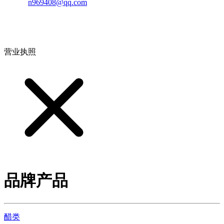
邮箱：
n969408@qq.com
地址：江西省德安县高新技术产业园(宝塔工业园)高新路93号
营业执照
品牌产品
醋类