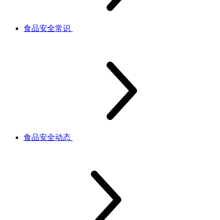
食品安全常识
食品安全动态