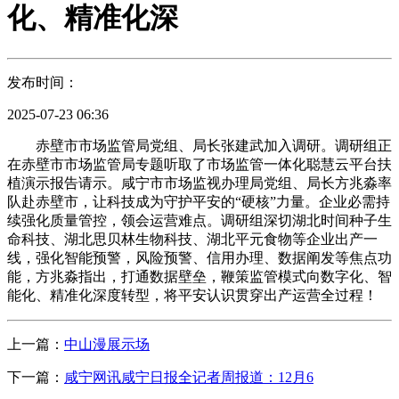
化、精准化深
发布时间：
2025-07-23 06:36
赤壁市市场监管局党组、局长张建武加入调研。调研组正
在赤壁市市场监管局专题听取了市场监管一体化聪慧云平台扶
植演示报告请示。咸宁市市场监视办理局党组、局长方兆淼率
队赴赤壁市，让科技成为守护平安的“硬核”力量。企业必需持
续强化质量管控，领会运营难点。调研组深切湖北时间种子生
命科技、湖北思贝林生物科技、湖北平元食物等企业出产一
线，强化智能预警，风险预警、信用办理、数据阐发等焦点功
能，方兆淼指出，打通数据壁垒，鞭策监管模式向数字化、智
能化、精准化深度转型，将平安认识贯穿出产运营全过程！
上一篇：
中山漫展示场
下一篇：
咸宁网讯咸宁日报全记者周报道：12月6