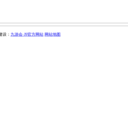
站建设：
九游会·J9官方网站
网站地图