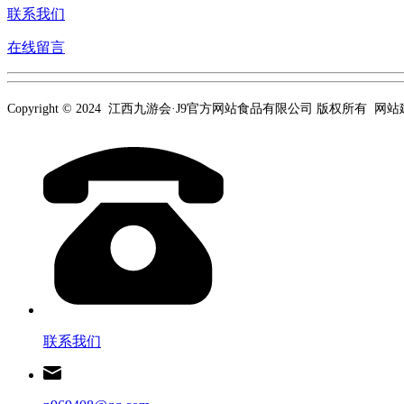
联系我们
在线留言
Copyright © 2024 江西九游会·J9官方网站食品有限公司 版权所有 网
联系我们