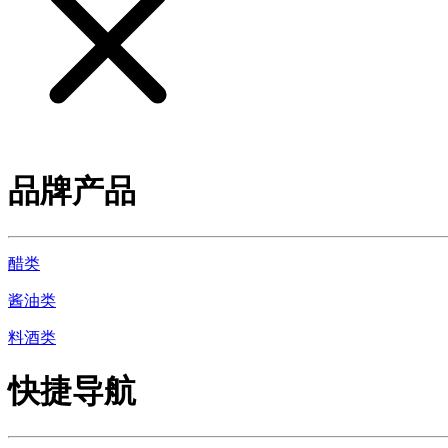
品牌产品
醋类
酱油类
料酒类
快捷导航