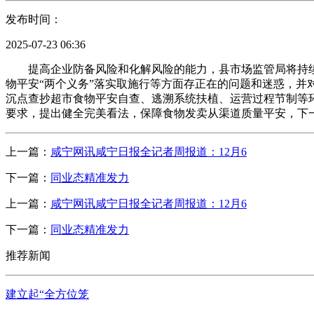
发布时间：
2025-07-23 06:36
提高企业防备风险和化解风险的能力，县市场监管局将持续
物平安“两个义务”落实取施行等方面存正在的问题和迷惑，
沉点查抄超市食物平安自查、逃溯系统扶植、运营过程节制等
要求，提出健全完美看法，保障食物发卖从渠道质量平安，下
上一篇：
咸宁网讯咸宁日报全记者周报道：12月6
下一篇：
同业态精准发力
上一篇：
咸宁网讯咸宁日报全记者周报道：12月6
下一篇：
同业态精准发力
推荐新闻
建立起“全方位笼