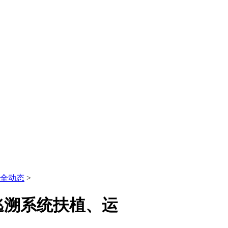
全动态
>
逃溯系统扶植、运