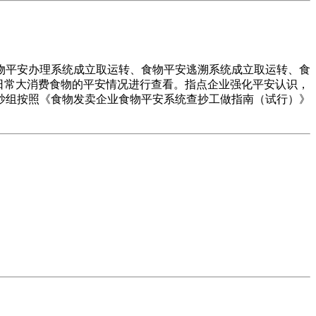
平安办理系统成立取运转、食物平安逃溯系统成立取运转、食
日常大消费食物的平安情况进行查看。指点企业强化平安认识，
抄组按照《食物发卖企业食物平安系统查抄工做指南（试行）》