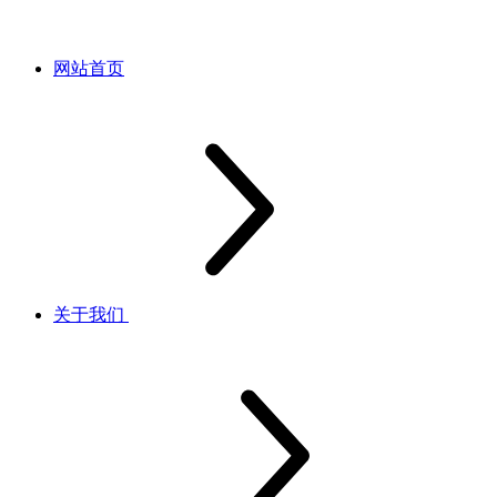
网站首页
关于我们