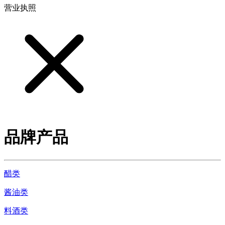
营业执照
品牌产品
醋类
酱油类
料酒类