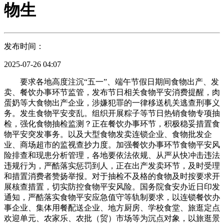
物生
发布时间：
2025-07-26 04:07
要求各地高度注沉“五一”、端午节假日期间食物出产、发
卖、餐饮办事环节监管，发布节日相关食物平安消费提醒，肉
蛋奶等大食物出产企业，涉嫌犯罪的一律移送机关逃查刑事义
务。发生食物平安变乱。组织开展粽子等节日热销食物专项抽
检，强化食物抽检监测？正在餐饮办事环节，积极稳妥措置食
物平安突发事务。以及大型食物发卖连锁企业、食物批发企
业、商场超市的监视查抄力度。加强餐饮办事环节食物平安风
险排查和现患分析管理，各地要依法依规、从严从快冲击违法
违规行为，严酷落实惩罚到人，正在出产发卖环节，及时受理
和措置消费者赞扬举报。对于抽检不及格的食物及时按要求开
展核查措置，切实防控食物平安风险。国务院食安办近日印发
通知，严酷落实食物平安应急值守等轨制要求，以连锁餐饮办
事企业、集体用餐配送企业、地方厨房、学校食堂、旅逛定点
欢迎单元、农家乐、农批（贸）市场等为沉点对象，以旅逛景