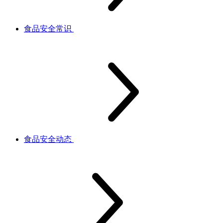
食品安全常识
食品安全动态