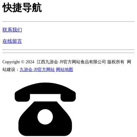
快捷导航
联系我们
在线留言
Copyright © 2024 江西九游会·J9官方网站食品有限公司 版权所有 网
站建设：
九游会·J9官方网站
网站地图